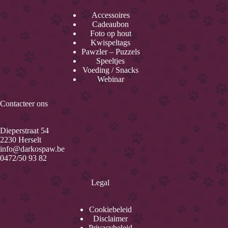
Accessoires
Cadeaubon
Foto op hout
Kwispeltags
Pawzler – Puzzels
Speeltjes
Voeding / Snacks
Webinar
Contacteer ons
Dieperstraat 54
2230 Herselt
info@darkospaw.be
0472/50 93 82
Legal
Cookiebeleid
Disclaimer
Privacybeleid