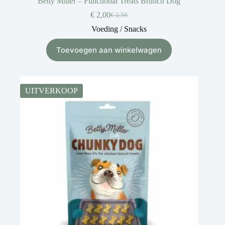
Betty Miller – Functional Treats Brunch Dog
€
2,00
€
2,50
Voeding / Snacks
Toevoegen aan winkelwagen
UITVERKOOP