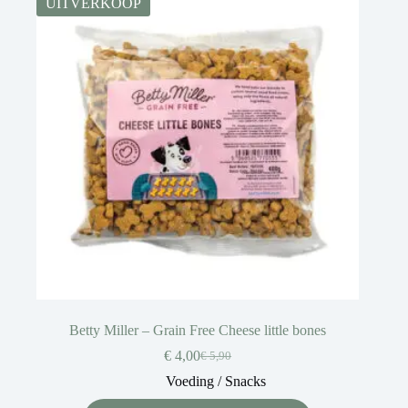
UITVERKOOP
Betty Miller – Grain Free Cheese little bones
€
4,00
€
5,90
Voeding / Snacks