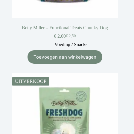
Betty Miller – Functional Treats Chunky Dog
€
2,00
€
2,50
Voeding / Snacks
Toevoegen aan winkelwagen
UITVERKOOP