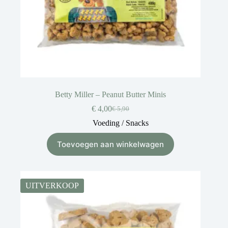
Betty Miller – Peanut Butter Minis
€
4,00
€
5,90
Voeding / Snacks
Toevoegen aan winkelwagen
UITVERKOOP