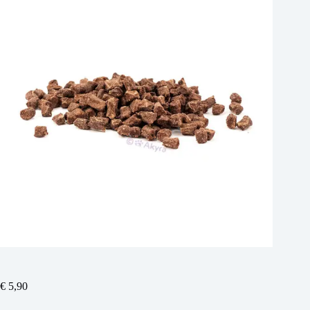
€
5,90