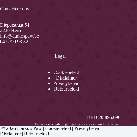
Contacteer ons
Dieperstraat 54
2230 Herselt
info@darkospaw.be
0472/50 93 82
Legal
Cookiebeleid
Disclaimer
Privacybeleid
Retourbeleid
BE1020.896.690
Bijzondere vrijstellingsregeling voor kleine ondernemingen
© 2026
Darko's Paw
|
Cookiebeleid
|
Privacybeleid
|
Disclaimer
|
Retourbeleid