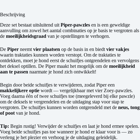
Beschrijving
Deze set bestaat uitsluitend uit
Piper-pawzles
en is een geweldige
aanvulling om zowel het aantal combinaties op je basis te vergroten als
de
moeilijkheidsgraad
van je opstellingen te verhogen.
De
Piper
neemt
vier plaatsen
op de basis in en biedt
vier vakjes
waarin traktaties kunnen worden verstopt. Om de traktaties te
ontdekken, moet je hond eerst de schuifjes ontgrendelen en vervolgens
het deksel optillen. De Piper maakt het mogelijk om de
moeilijkheid
aan te passen
naarmate je hond zich ontwikkelt!
Begin door beide schuifjes te verwijderen, zodat Piper een
makkelijkere optie
wordt — vergelijkbaar met vier Zoey-pawzles.
Voeg daarna één of twee schuifjes toe (meegeleverd bij elke pawzle)
om de deksels te vergrendelen en de uitdaging stap voor stap te
vergroten. De schuifjes kunnen worden ontgrendeld met de
neus, tong
of poot
van je hond.
Tip:
Begin rustig! Verwijder de schuifjes en laat je hond ermee spelen.
Voeg beide schuifjes pas toe wanneer je hond er klaar voor is — zo
verleng je het plezier en verhoog je de uitdaging geleidelijk.