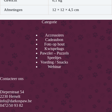
Gewicht
0,1 kg
Afmetingen
12 × 12 × 4,5 cm
Categorie
Accessoires
Cadeaubon
Foto op hout
Kwispeltags
Pawzler – Puzzels
Speeltjes
Voeding / Snacks
Webinar
Contacteer ons
Dieperstraat 54
2230 Herselt
info@darkospaw.be
0472/50 93 82