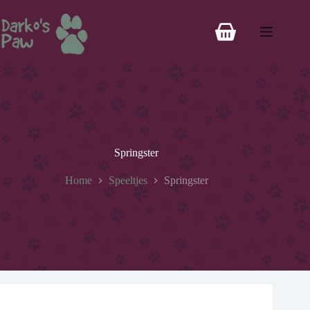
Springster
Home
Speeltjes
Springster