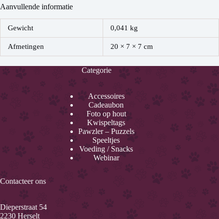
Aanvullende informatie
Gewicht
0,041 kg
Afmetingen
20 × 7 × 7 cm
Categorie
Accessoires
Cadeaubon
Foto op hout
Kwispeltags
Pawzler – Puzzels
Speeltjes
Voeding / Snacks
Webinar
Contacteer ons
Dieperstraat 54
2230 Herselt