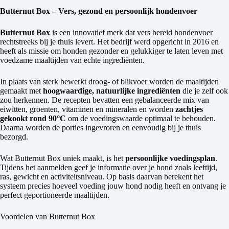
Butternut Box – Vers, gezond en persoonlijk hondenvoer
Butternut Box
is een innovatief merk dat vers bereid hondenvoer
rechtstreeks bij je thuis levert. Het bedrijf werd opgericht in 2016 en
heeft als missie om honden gezonder en gelukkiger te laten leven met
voedzame maaltijden van echte ingrediënten.
In plaats van sterk bewerkt droog- of blikvoer worden de maaltijden
gemaakt met
hoogwaardige, natuurlijke ingrediënten
die je zelf ook
zou herkennen. De recepten bevatten een gebalanceerde mix van
eiwitten, groenten, vitaminen en mineralen en worden
zachtjes
gekookt rond 90°C
om de voedingswaarde optimaal te behouden.
Daarna worden de porties ingevroren en eenvoudig bij je thuis
bezorgd.
Wat Butternut Box uniek maakt, is het
persoonlijke voedingsplan
.
Tijdens het aanmelden geef je informatie over je hond zoals leeftijd,
ras, gewicht en activiteitsniveau. Op basis daarvan berekent het
systeem precies hoeveel voeding jouw hond nodig heeft en ontvang je
perfect geportioneerde maaltijden.
Voordelen van Butternut Box