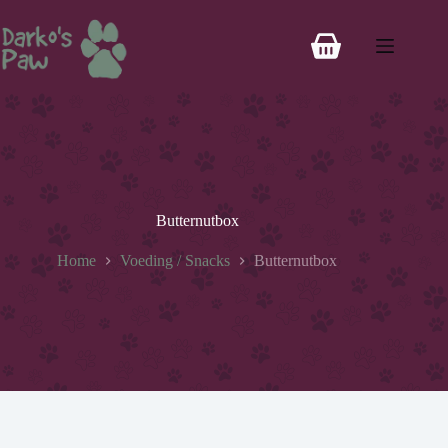
Butternutbox
Home
Voeding / Snacks
Butternutbox